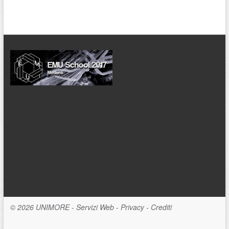
© 2026
UNIMORE
-
Servizi Web
-
Privacy
-
Crediti